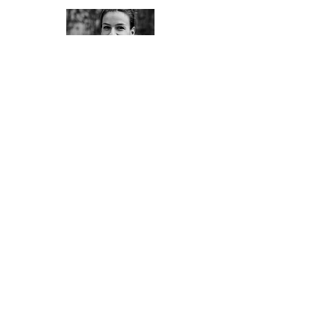
Benedicte Samzun
Contact
Parlez-nous de votre projet.
Cantina Studio
Siège:
21 rue des peupliers
92100 Boulogne-Billancourt
TEL :
+33 (0) 1 46 20 53 34